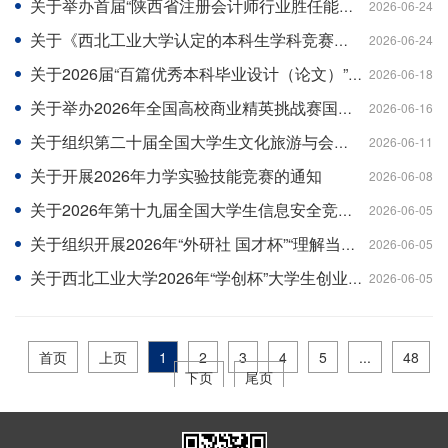
关于举办首届“陕西省注册会计师行业胜任能力青年挑战赛”的通知
2026-06-24
关于《西北工业大学认定的本科生学科竞赛项目名录（2026年版）》的公示
2026-06-24
关于2026届“百篇优秀本科毕业设计（论文）”评选结果的公示
2026-06-18
关于举办2026年全国高校商业精英挑战赛国际贸易竞赛（RCEP国际市场开拓策划赛道、国际贸易与商务专题赛道及技术性贸易措施评议赛道）校内选拔赛暨新文科创新实践基地招募营员的通知
2026-06-16
关于组织第二十届全国大学生文化旅游与会展竞赛校赛的通知
2026-06-11
关于开展2026年力学实验技能竞赛的通知
2026-06-08
关于2026年第十九届全国大学生信息安全竞赛（作品赛）暨第三届“长城杯”网数智安全大赛（作品赛）报名的通知
2026-06-05
关于组织开展2026年“外研社 国才杯”“理解当代中国”全国大学生外语能力大赛英语组短视频校园选拔赛的通知
2026-06-05
关于西北工业大学2026年“学创杯”大学生创业综合模拟大赛校内选拔赛获奖结果的公示
2026-06-05
首页
上页
1
2
3
4
5
...
48
下页
尾页