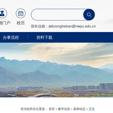
翔门户
校历
部长信箱：jwbzongheban@nwpu.edu.cn
办事流程
资料下载
您当前所在位置是：
首页
>
教学信息
>
新闻动态
>
正文