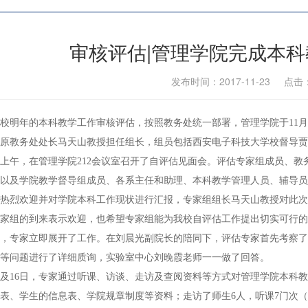
审核评估|管理学院完成本
发布时间：2017-11-23 点击
校明年的本科教学工作审核评估，按照教务处统一部署，管理学院于11月1
原教务处处长马天山教授担任组长，组员包括西安电子科技大学校督导贾
5日上午，在管理学院212会议室召开了自评估见面会。评估专家组成员、
以及学院教学督导组成员、各系主任和助理、本科教学管理人员、辅导员
热烈欢迎并对学院本科工作现状进行汇报，专家组组长马天山教授对此次
家组的到来表示欢迎，也希望专家组能为我校自评估工作提出切实可行的
，专家立即展开了工作。在刘晨光副院长的陪同下，评估专家首先考察了
等问题进行了详细质询，实验室中心刘晚霞老师一一做了回答。
午及16日，专家通过听课、访谈、走访及查阅资料等方式对管理学院本科
表、学生的信息表、学院规章制度等资料；走访了师生6人，听课7门次（覆